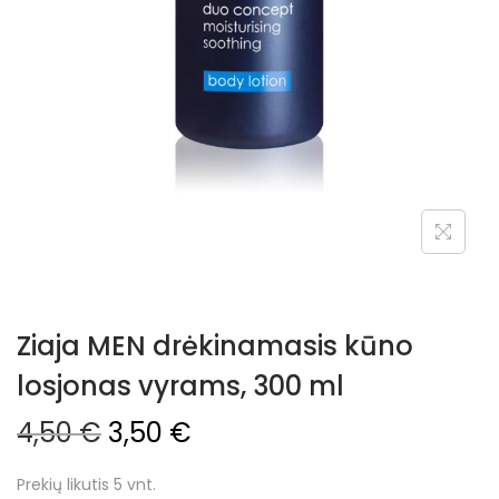
Ziaja MEN drėkinamasis kūno
losjonas vyrams, 300 ml
4,50
€
3,50
€
Prekių likutis 5 vnt.