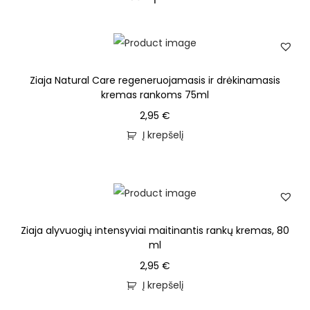
Ziaja Natural Care regeneruojamasis ir drėkinamasis
kremas rankoms 75ml
2,95
€
Į krepšelį
Ziaja alyvuogių intensyviai maitinantis rankų kremas, 80
ml
2,95
€
Į krepšelį