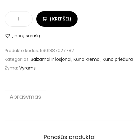
Į KREPŠELĮ
Į norų sąrašą
Produkto kodas:
5901887027782
Kategorijos:
Balzamai ir losjonai
,
Kūno kremai
,
Kūno priežiūra
Žyma:
Vyrams
Aprašymas
Panašūs produktai