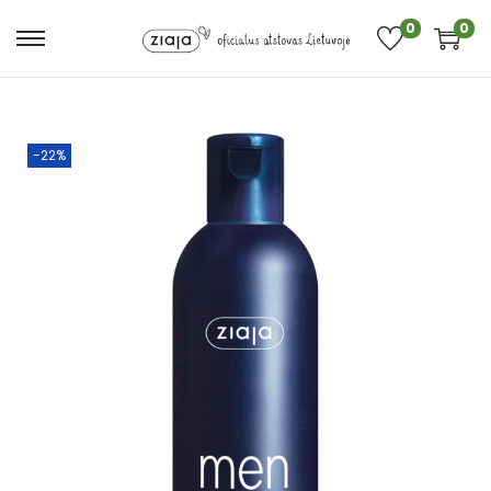
0
0
-22%