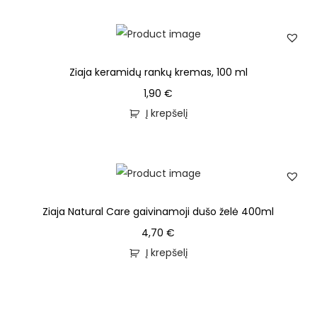
Ziaja keramidų rankų kremas, 100 ml
1,90
€
Į krepšelį
Ziaja Natural Care gaivinamoji dušo želė 400ml
4,70
€
Į krepšelį