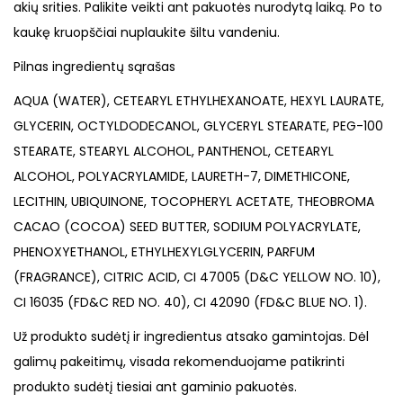
akių srities. Palikite veikti ant pakuotės nurodytą laiką. Po to
kaukę kruopščiai nuplaukite šiltu vandeniu.
Pilnas ingredientų sąrašas
AQUA (WATER), CETEARYL ETHYLHEXANOATE, HEXYL LAURATE,
GLYCERIN, OCTYLDODECANOL, GLYCERYL STEARATE, PEG-100
STEARATE, STEARYL ALCOHOL, PANTHENOL, CETEARYL
ALCOHOL, POLYACRYLAMIDE, LAURETH-7, DIMETHICONE,
LECITHIN, UBIQUINONE, TOCOPHERYL ACETATE, THEOBROMA
CACAO (COCOA) SEED BUTTER, SODIUM POLYACRYLATE,
PHENOXYETHANOL, ETHYLHEXYLGLYCERIN, PARFUM
(FRAGRANCE), CITRIC ACID, CI 47005 (D&C YELLOW NO. 10),
CI 16035 (FD&C RED NO. 40), CI 42090 (FD&C BLUE NO. 1).
Už produkto sudėtį ir ingredientus atsako gamintojas. Dėl
galimų pakeitimų, visada rekomenduojame patikrinti
produkto sudėtį tiesiai ant gaminio pakuotės.