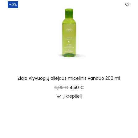
-9%
Ziaja Alyvuogių aliejaus micelinis vanduo 200 ml
4,95
€
4,50
€
Į krepšelį