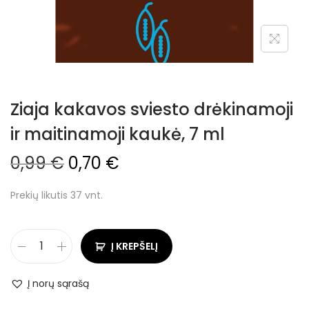
Ziaja kakavos sviesto drėkinamoji
ir maitinamoji kaukė, 7 ml
0,99
€
0,70
€
Prekių likutis 37 vnt.
Į KREPŠELĮ
Į norų sąrašą