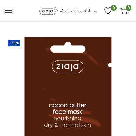
0
0
-29%