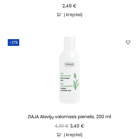
2,49
€
Į krepšelį
-21%
ZIAJA Alavijų valomasis pienelis, 200 ml
4,30
€
3,40
€
Į krepšelį