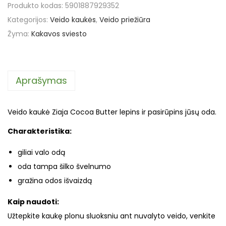
Produkto kodas:
5901887929352
Kategorijos:
Veido kaukės
,
Veido priežiūra
Žyma:
Kakavos sviesto
Aprašymas
Veido kaukė Ziaja Cocoa Butter lepins ir pasirūpins jūsų oda.
Charakteristika:
giliai valo odą
oda tampa šilko švelnumo
gražina odos išvaizdą
Kaip naudoti:
Užtepkite kaukę plonu sluoksniu ant nuvalyto veido, venkite