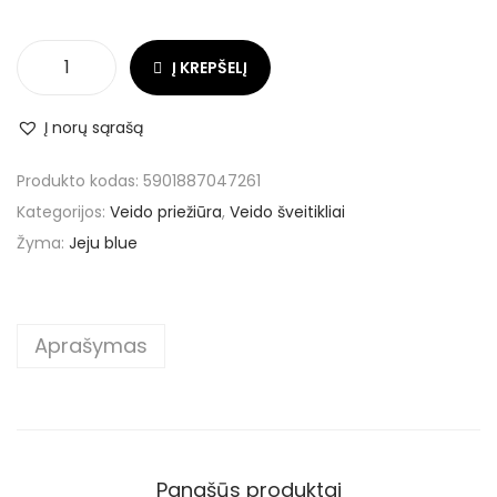
Į KREPŠELĮ
Į norų sąrašą
Produkto kodas:
5901887047261
Kategorijos:
Veido priežiūra
,
Veido šveitikliai
Žyma:
Jeju blue
Aprašymas
Panašūs produktai