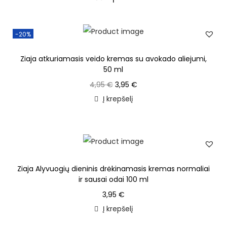
-20%
Ziaja atkuriamasis veido kremas su avokado aliejumi,
50 ml
4,95
€
3,95
€
Į krepšelį
Ziaja Alyvuogių dieninis drėkinamasis kremas normaliai
ir sausai odai 100 ml
3,95
€
Į krepšelį