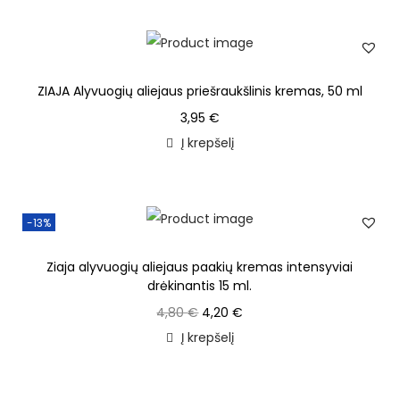
ZIAJA Alyvuogių aliejaus priešraukšlinis kremas, 50 ml
3,95
€
Į krepšelį
-13%
Ziaja alyvuogių aliejaus paakių kremas intensyviai
drėkinantis 15 ml.
4,80
€
4,20
€
Į krepšelį