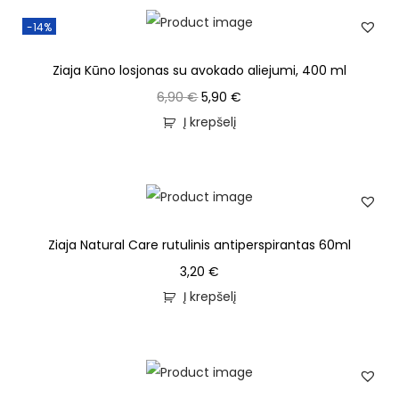
-14%
Ziaja Kūno losjonas su avokado aliejumi, 400 ml
6,90
€
5,90
€
Į krepšelį
Ziaja Natural Care rutulinis antiperspirantas 60ml
3,20
€
Į krepšelį