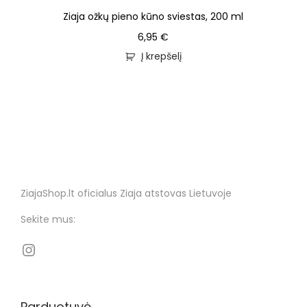
Ziaja ožkų pieno kūno sviestas, 200 ml
6,95
€
Į krepšelį
ZiajaShop.lt oficialus Ziaja atstovas Lietuvoje
Sekite mus:
Parduotuvė