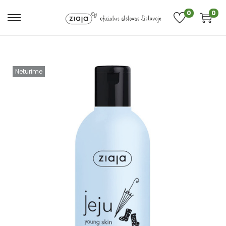
0
0
Neturime