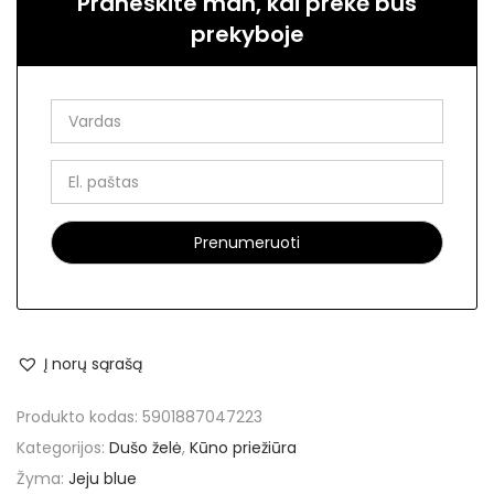
Praneškite man, kai prekė bus
prekyboje
Į norų sąrašą
Produkto kodas:
5901887047223
Kategorijos:
Dušo želė
,
Kūno priežiūra
Žyma:
Jeju blue