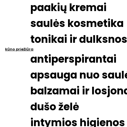
paakių kremai
saulės kosmetika
tonikai ir dulksno
kūno priežiūra
antiperspirantai
apsauga nuo saul
balzamai ir losjon
dušo želė
intymios higienos 