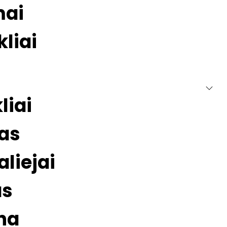
mai
kliai
liai
tas
liejai
as
na