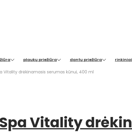
žiūra
plaukų priežiūra
dantų priežiūra
rinkiniai
a Vitality drėkinamasis serumas kūnui, 400 ml
 Spa Vitality drėk