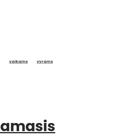
vaikams
vyrams
inamasis