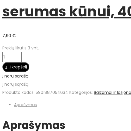
serumas kūnui, 4
7,90
€
Prekių likutis 3 vnt.
Į krepšelį
Į norų sąrašą
Į norų sąrašą
Produkto kodas:
5901887054634
Kategorijos:
Balzamai ir losjona
Aprašymas
Aprašymas