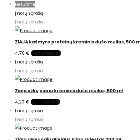
Neturime
Į norų sąrašą
Į norų sąrašą
ZIAJA kašmyro proteinų kreminis dušo muilas, 500 m
4,70
€
Prenumeruoti
Į norų sąrašą
Į norų sąrašą
Ziaja ožkų pieno kreminis dušo muilas, 500 ml
4,20
€
Į krepšelį
Į norų sąrašą
Į norų sąrašą
Ziaja alyvuogių aliejaus kūno sviestas 200 ml