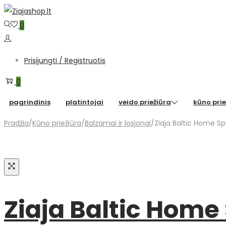
0
Prisijungti / Registruotis
0
pagrindinis
platintojai
veido priežiūra
kūno prie
Pradžia
/
Kūno priežiūra
/
Balzamai ir losjonai
/
Ziaja Baltic Home Sp
Ziaja Baltic Home