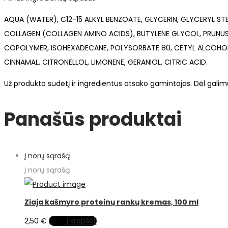
AQUA (WATER), C12-15 ALKYL BENZOATE, GLYCERIN, GLYCERYL ST
COLLAGEN (COLLAGEN AMINO ACIDS), BUTYLENE GLYCOL, PRUNU
COPOLYMER, ISOHEXADECANE, POLYSORBATE 80, CETYL ALCOHOL
CINNAMAL, CITRONELLOL, LIMONENE, GERANIOL, CITRIC ACID.
Už produkto sudėtį ir ingredientus atsako gamintojas. Dėl gali
Panašūs produktai
Į norų sąrašą
Į norų sąrašą
Ziaja kašmyro proteinų rankų kremas, 100 ml
2,50
€
Į krepšelį