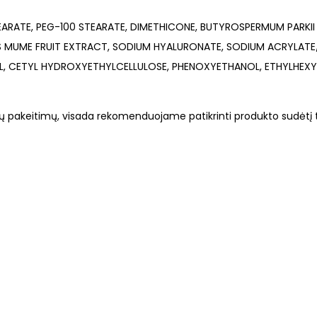
EARATE, PEG-100 STEARATE, DIMETHICONE, BUTYROSPERMUM PARKII 
S MUME FRUIT EXTRACT, SODIUM HYALURONATE, SODIUM ACRYLAT
, CETYL HYDROXYETHYLCELLULOSE, PHENOXYETHANOL, ETHYLHEXYL
mų pakeitimų, visada rekomenduojame patikrinti produkto sudėtį 