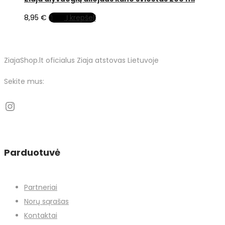
8,95
€
Į krepšelį
ZiajaShop.lt oficialus Ziaja atstovas Lietuvoje
Sekite mus:
Parduotuvė
Partneriai
Norų sąrašas
Kontaktai