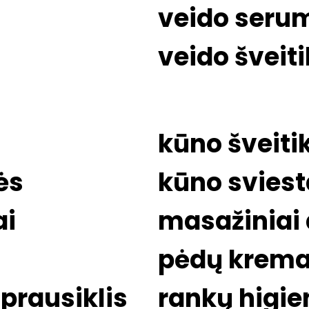
veido seru
veido šveiti
s
kūno šveitik
ės
kūno svies
ai
masažiniai a
pėdų krem
prausiklis
rankų higie