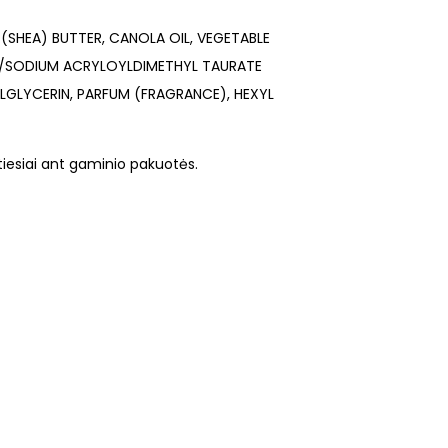
(SHEA) BUTTER, CANOLA OIL, VEGETABLE
E/SODIUM ACRYLOYLDIMETHYL TAURATE
GLYCERIN, PARFUM (FRAGRANCE), HEXYL
tiesiai ant gaminio pakuotės.