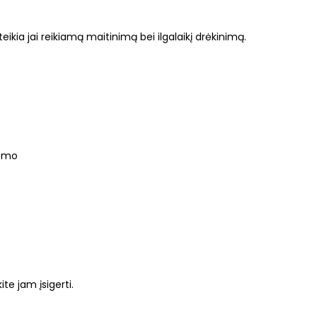
eikia jai reikiamą maitinimą bei ilgalaikį drėkinimą.
usmo
te jam įsigerti.