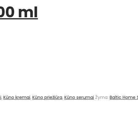
00 ml
i
,
Kūno kremai
,
Kūno priežiūra
,
Kūno serumai
Žyma:
Baltic Home S