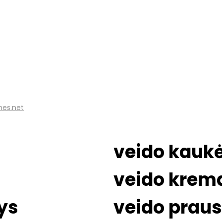
nes.net
veido kauk
veido krem
ys
veido prausi