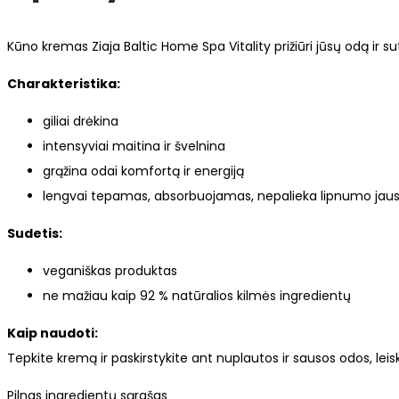
Kūno kremas Ziaja Baltic Home Spa Vitality prižiūri jūsų odą ir sut
Charakteristika:
giliai drėkina
intensyviai maitina ir švelnina
grąžina odai komfortą ir energiją
lengvai tepamas, absorbuojamas, nepalieka lipnumo ja
Sudetis:
veganiškas produktas
ne mažiau kaip 92 % natūralios kilmės ingredientų
Kaip naudoti:
Tepkite kremą ir paskirstykite ant nuplautos ir sausos odos, leiski
Pilnas ingredientų sąrašas