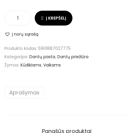
Į KREPŠELĮ
Į norų sąrašą
Produkto kodas:
5901887027775
Kategorijos:
Dantų pasta
,
Dantų priežiūra
Žymos:
Kūdikiams
,
Vaikams
Aprašymas
Panašūs produktai