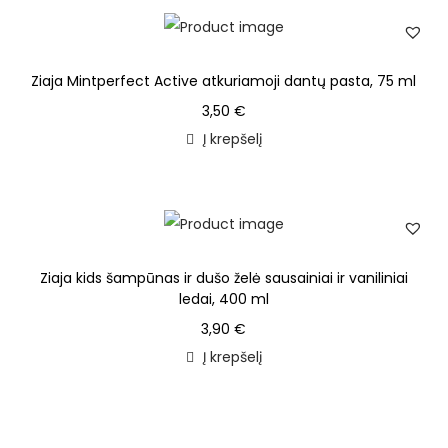
Ziaja Mintperfect Active atkuriamoji dantų pasta, 75 ml
3,50
€
Į krepšelį
Ziaja kids šampūnas ir dušo želė sausainiai ir vaniliniai
ledai, 400 ml
3,90
€
Į krepšelį