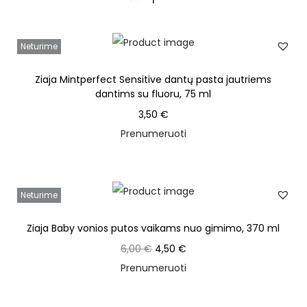
Neturime
Ziaja Mintperfect Sensitive dantų pasta jautriems
dantims su fluoru, 75 ml
3,50
€
Prenumeruoti
Neturime
Ziaja Baby vonios putos vaikams nuo gimimo, 370 ml
6,00
€
4,50
€
Prenumeruoti