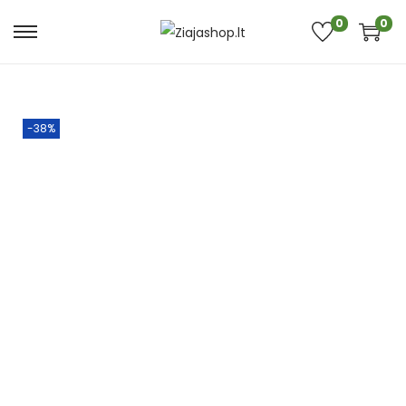
0
0
-38%