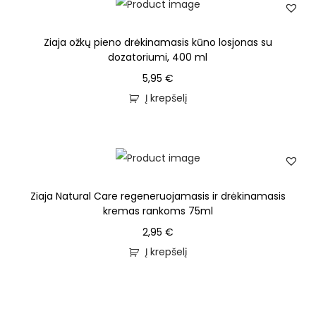
Ziaja ožkų pieno drėkinamasis kūno losjonas su
dozatoriumi, 400 ml
5,95
€
Į krepšelį
Ziaja Natural Care regeneruojamasis ir drėkinamasis
kremas rankoms 75ml
2,95
€
Į krepšelį