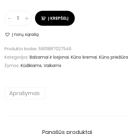
Į KREPŠELĮ
Į norų sąrašą
Produkto kodas:
5901887027546
Kategorijos:
Balzamai ir losjonai
,
Kūno kremai
,
Kūno priežiūra
Žymos:
Kūdikiams
,
Vaikams
Aprašymas
Panašūs produktai