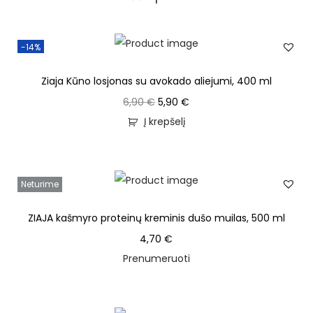
-14%
Ziaja Kūno losjonas su avokado aliejumi, 400 ml
6,90
€
5,90
€
Į krepšelį
Neturime
ZIAJA kašmyro proteinų kreminis dušo muilas, 500 ml
4,70
€
Prenumeruoti