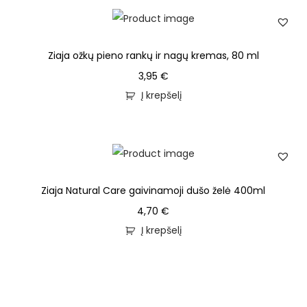
Ziaja ožkų pieno rankų ir nagų kremas, 80 ml
3,95
€
Į krepšelį
Ziaja Natural Care gaivinamoji dušo želė 400ml
4,70
€
Į krepšelį