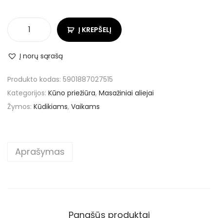
Į KREPŠELĮ
Į norų sąrašą
Produkto kodas:
5901887027515
Kategorijos:
Kūno priežiūra
,
Masažiniai aliejai
Žymos:
Kūdikiams
,
Vaikams
Aprašymas
Panašūs produktai