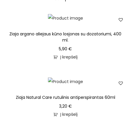
Ziaja argano aliejaus kūno losjonas su dozatoriumi, 400
ml.
5,90
€
Į krepšelį
Ziaja Natural Care rutulinis antiperspirantas 60ml
3,20
€
Į krepšelį