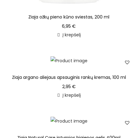
Ziaja ožkų pieno kūno sviestas, 200 ml
6,95
€
Į krepšelį
Ziaja argano aliejaus apsauginis rankų kremas, 100 ml
2,95
€
Į krepšelį
Ziaja Natural Care intymios higienos gelis 400ml