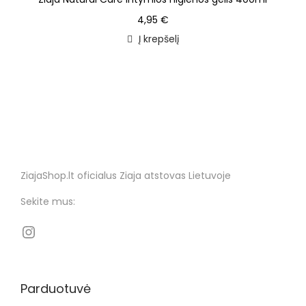
4,95
€
Į krepšelį
ZiajaShop.lt oficialus Ziaja atstovas Lietuvoje
Sekite mus:
Parduotuvė