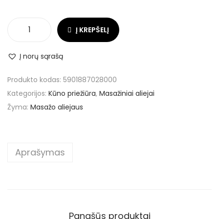
Į KREPŠELĮ
Į norų sąrašą
Produkto kodas:
5901887028000
Kategorijos:
Kūno priežiūra
,
Masažiniai aliejai
Žyma:
Masažo aliejaus
Aprašymas
Panašūs produktai