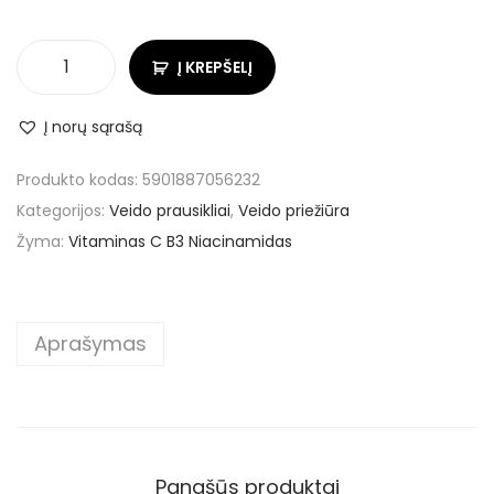
Į KREPŠELĮ
Į norų sąrašą
Produkto kodas:
5901887056232
Kategorijos:
Veido prausikliai
,
Veido priežiūra
Žyma:
Vitaminas C B3 Niacinamidas
Aprašymas
Panašūs produktai