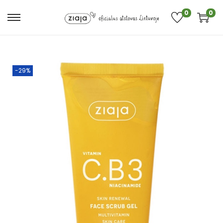
0
0
-29%