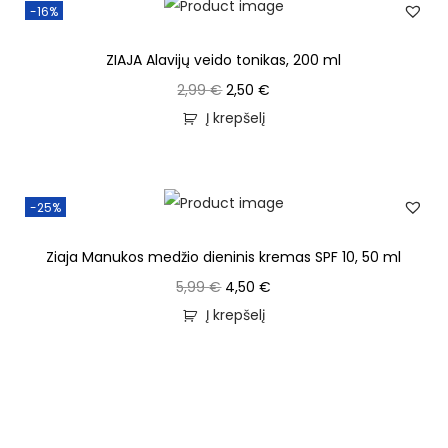
-16%
ZIAJA Alavijų veido tonikas, 200 ml
2,99
€
2,50
€
Į krepšelį
-25%
Ziaja Manukos medžio dieninis kremas SPF 10, 50 ml
5,99
€
4,50
€
Į krepšelį