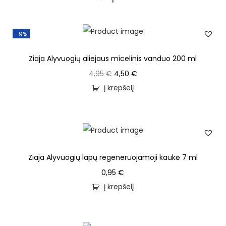
-9%
Ziaja Alyvuogių aliejaus micelinis vanduo 200 ml
4,95
€
4,50
€
Į krepšelį
Ziaja Alyvuogių lapų regeneruojamoji kaukė 7 ml
0,95
€
Į krepšelį