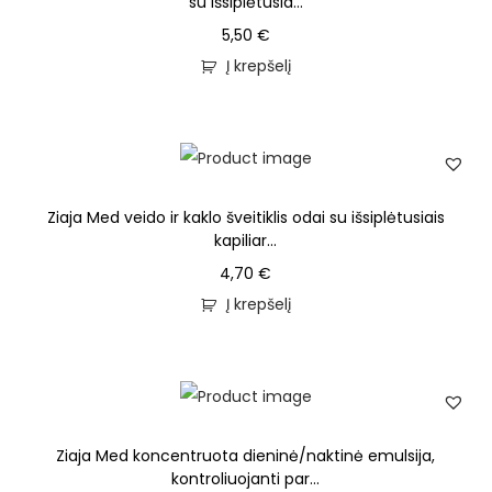
su išsiplėtusia...
5,50
€
Į krepšelį
Ziaja Med veido ir kaklo šveitiklis odai su išsiplėtusiais
kapiliar...
4,70
€
Į krepšelį
Ziaja Med koncentruota dieninė/naktinė emulsija,
kontroliuojanti par...