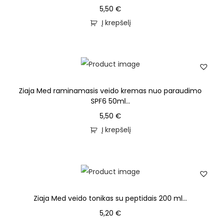
5,50
€
Į krepšelį
Ziaja Med raminamasis veido kremas nuo paraudimo
SPF6 50ml...
5,50
€
Į krepšelį
Ziaja Med veido tonikas su peptidais 200 ml...
5,20
€