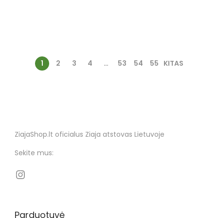
1
2
3
4
…
53
54
55
KITAS
ZiajaShop.lt oficialus Ziaja atstovas Lietuvoje
Sekite mus:
Parduotuvė