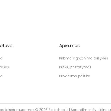
i
r
g
r
i
e
n
n
a
t
l
p
otuvė
Apie mus
p
r
r
i
ai
Pirkimo ir grąžinimo taisyklės
i
c
rašas
Prekių pristatymas
c
e
ai
Privatumo politika
e
i
w
s
a
:
s
2
:
0
sos teisės saugomos © 2026
Ziajashop.lt
| Sprendimas
Svetaines.