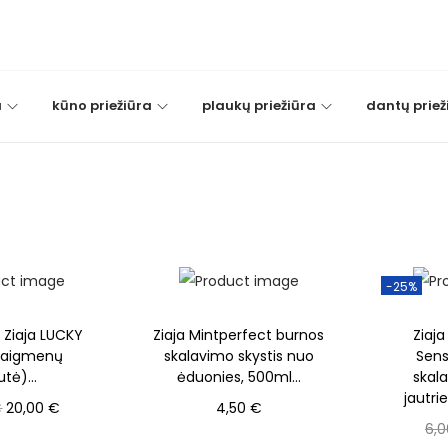
a
kūno priežiūra
plaukų priežiūra
dantų priež
-25%
! Ziaja LUCKY
Ziaja Mintperfect burnos
Ziaj
taigmenų
skalavimo skystis nuo
Sens
tė)...
ėduonies, 500ml...
skal
jautri
O
C
€
20,00
€
4,50
€
6,
r
u
epšelį
Į krepšelį