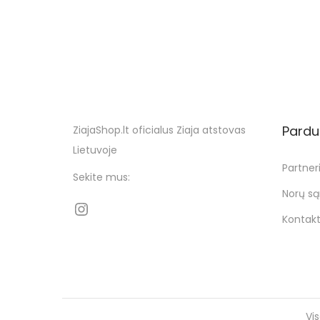
n
Pardu
ZiajaShop.lt oficialus Ziaja atstovas
Lietuvoje
Partneri
Sekite mus:
Norų są
Instagram
Kontakt
Vi