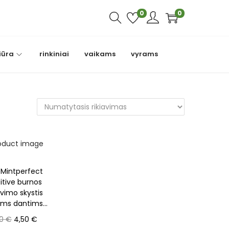
0
0
iūra
rinkiniai
vaikams
vyrams
a Mintperfect
itive burnos
avimo skystis
ems dantims...
O
C
00
€
4,50
€