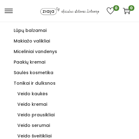
0
0
Lūpų balzamai
Makiažo valikliai
Miceliniai vandenys
Paakių kremai
Saulės kosmetika
Tonikai ir dulksnos
Veido kaukės
Veido kremai
Veido prausikliai
Veido serumai
Veido šveitikliai